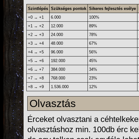
Szintlépés
Szükséges pontok
Sikeres fejlesztés esélye
+0 → +1
6.000
100%
+1 → +2
12.000
89%
+2 → +3
24.000
78%
+3 → +4
48.000
67%
+4 → +5
96.000
56%
+5 → +6
192.000
45%
+6 → +7
384.000
34%
+7 → +8
768.000
23%
+8 → +9
1.536.000
12%
Olvasztás
Érceket olvasztani a céhtelkeken
olvasztáshoz min. 100db érc kel