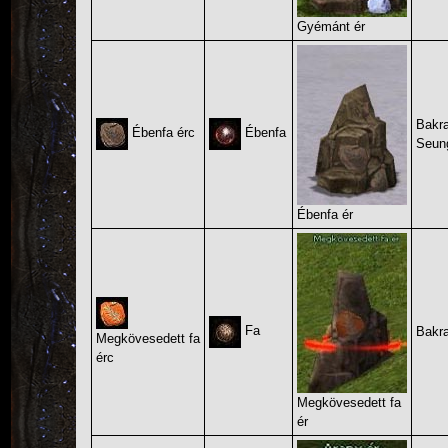
Gyémánt ér
Bakra
Ébenfa érc
Ébenfa
Seung
Ébenfa ér
Fa
Bakr
Megkövesedett fa
érc
Megkövesedett fa
ér