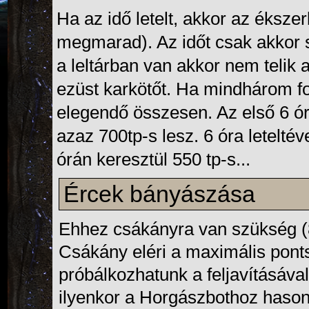
Ha az idő letelt, akkor az ékszer
megmarad). Az időt csak akkor s
a leltárban van akkor nem telik 
ezüst karkötőt. Ha mindhárom fo
elegendő összesen. Az első 
azaz 700tp-s lesz. 6 óra leteltév
órán keresztül 550 tp-s...
Ércek bányászása
Ehhez csákányra van szükség (
Csákány eléri a maximális pon
próbálkozhatunk a feljavításával.
ilyenkor a Horgászbothoz hason