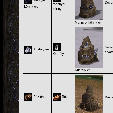
Doyu
Mennyei-
könny érc
könny
Mennyei-könny ér
Sohan
Kristály érc
sivat
Kristály
Kristály ér
Réz érc
Réz
Bakr