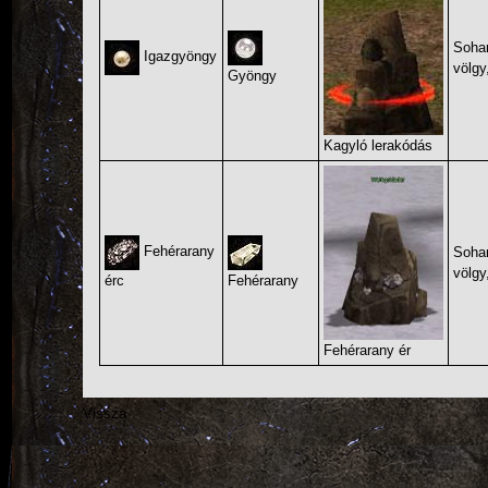
Soha
Igazgyöngy
völgy
Gyöngy
Kagyló lerakódás
Fehérarany
Soha
völgy
érc
Fehérarany
Fehérarany ér
Vissza