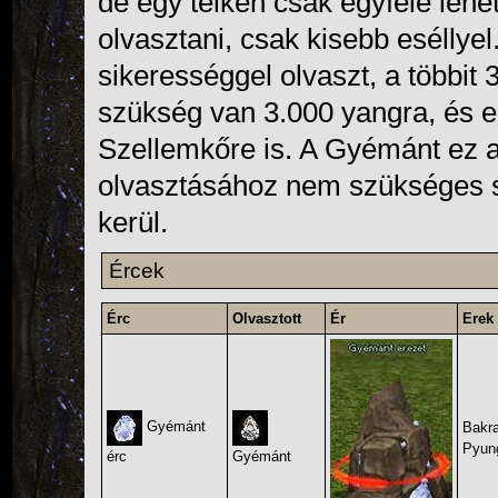
de egy telken csak egyféle lehet,
olvasztani, csak kisebb eséllyel
sikerességgel olvaszt, a többit
szükség van 3.000 yangra, és e
Szellemkőre is. A Gyémánt ez al
olvasztásához nem szükséges s
kerül.
Ércek
Érc
Olvasztott
Ér
Erek 
Gyémánt
Bakra
Pyun
érc
Gyémánt