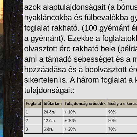
azok alaptulajdonságait (a bónus
nyakláncokba és fülbevalókba 
foglalat rakható. (100 gyémánt 
a gyémánt). Ezekbe a foglalatok
olvasztott érc rakható bele (pél
ami a támadó sebességet és a max
hozzáadása és a beolvasztott ér
sikertelen is. A három foglalat 
tulajdonságait:
Foglalat
Időtartam
Tulajdonság erősödik
Esély a sikeres
1
24 óra
+ 10%
90%
2
12 óra
+ 10%
80%
3
6 óra
+ 20%
70%