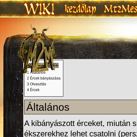
Ugrás:
navigáció
,
keresés
Tartalomjegyzék
1
Általános
2
Ércek bányászása
3
Olvasztás
4
Ércek
Általános
A kibányászott érceket, miután s
ékszerekhez lehet csatolni (pers