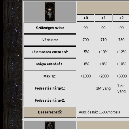
+0
+1
+2
90
90
90
Szükséges szint:
700
710
730
Védelem:
+5%
+10%
+12%
Félemberek elleni erő:
+8%
+9%
+10%
Mágia ellenállás:
+1000
+2000
+3000
Max Tp:
1.5m
1M yang
Fejlesztési tárgy1:
yang
Fejlesztési tárgy2:
Beszerezhető:
Aukciós ház 150 Ambrózia