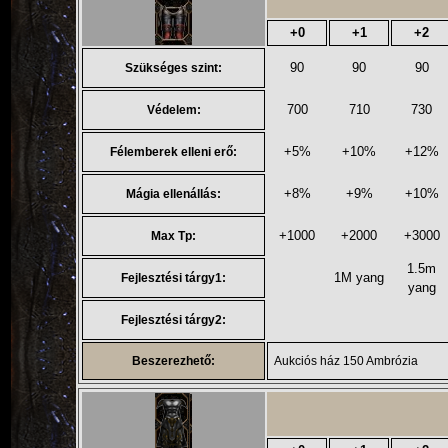
+0
+1
+2
90
90
90
Szükséges szint:
700
710
730
Védelem:
+5%
+10%
+12%
Félemberek elleni erő:
+8%
+9%
+10%
Mágia ellenállás:
+1000
+2000
+3000
Max Tp:
1.5m
1M yang
Fejlesztési tárgy1:
yang
Fejlesztési tárgy2:
Beszerezhető:
Aukciós ház 150 Ambrózia