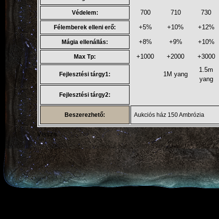
700
710
730
Védelem:
+5%
+10%
+12%
Félemberek elleni erő:
+8%
+9%
+10%
Mágia ellenállás:
+1000
+2000
+3000
Max Tp:
1.5m
1M yang
Fejlesztési tárgy1:
yang
Fejlesztési tárgy2:
Beszerezhető:
Aukciós ház 150 Ambrózia
Vissza