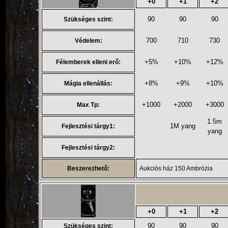
+0
+1
+2
90
90
90
Szükséges szint:
700
710
730
Védelem:
+5%
+10%
+12%
Félemberek elleni erő:
+8%
+9%
+10%
Mágia ellenállás:
+1000
+2000
+3000
Max Tp:
1.5m
1M yang
Fejlesztési tárgy1:
yang
Fejlesztési tárgy2:
Beszerezhető:
Aukciós ház 150 Ambrózia
+0
+1
+2
90
90
90
Szükséges szint: