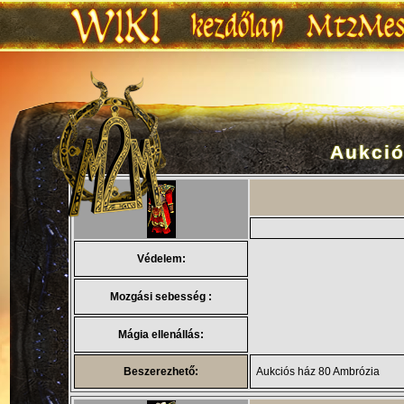
Aukció
Ugrás:
navigáció
,
keresés
Védelem:
Mozgási sebesség :
Mágia ellenállás:
Beszerezhető:
Aukciós ház 80 Ambrózia