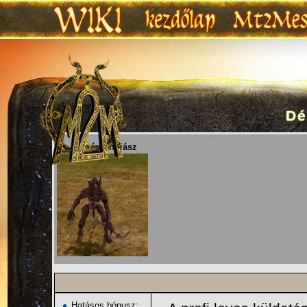
Dé
Ugrás:
navigáció
,
keresés
Lv. 58 Démon íjász
Hatásos bónusz: