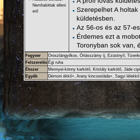
A profi lovas küldeté
Nemhalottak elleni
Szerepelhet
A holtak
erő
küldetésben.
Az 56-os és az 57-e
Érdemes ezt a mobot
Toronyban
sok van, 
Fegyver
Oroszlángyilkos
,
Óriásszárny íj
,
Ezüstnyíl
,
Tizenk
Felszerelés
Égi ruha
Ékszer
Mennyei-könny karkötő
,
Kristály karkötő
,
Jáde cip
Egyéb
Démoni ékkő+
,
Arany kincsesláda+
,
Sagyi lélekkő
Vissza