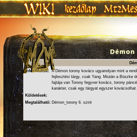
Démon 
Ugrás:
navigáció
,
keresés
Dém
Információk:
A Démon torony kovács ugyanolyan mint a rend
fejlesztési tárgy, csak Yang. Miután a Büszke d
fajtája van Torony fegyver kovács, torony pánc
karakter, csak egy tárgyat egyszer kovácsolhat.
Küldetések:
Megtalálható:
Démon_torony
6. szint
Vissza