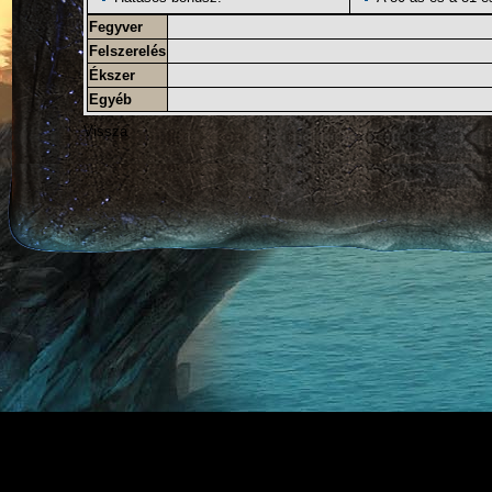
Fegyver
Felszerelés
Ékszer
Egyéb
Vissza