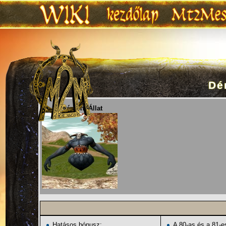
Dé
Ugrás:
navigáció
,
keresés
Lv. 75 Démoni Állat
Hatásos bónusz:
A 80-as és a 81-