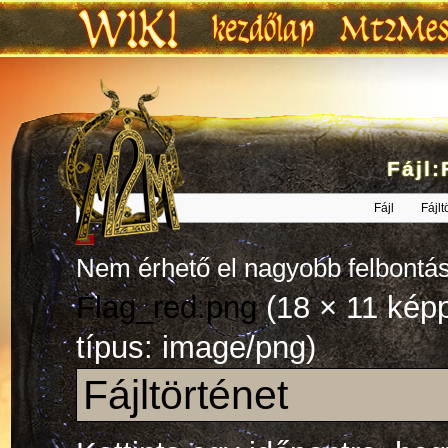
Fájl:
Ugrás:
navigáció
,
keresés
Fájl
Fájlt
Nem érhető el nagyobb felbontás
Flag_red.png
‎
(18 × 11 kép
típus: image/png)
Fájltörténet