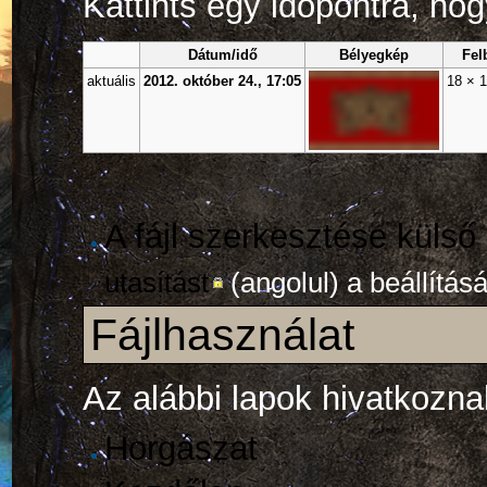
Kattints egy időpontra, hogy
Dátum/idő
Bélyegkép
Fel
aktuális
2012. október 24., 17:05
18 × 
A fájl szerkesztése külső
utasítást
(angolul) a beállítás
Fájlhasználat
Az alábbi lapok hivatkoznak
Horgászat