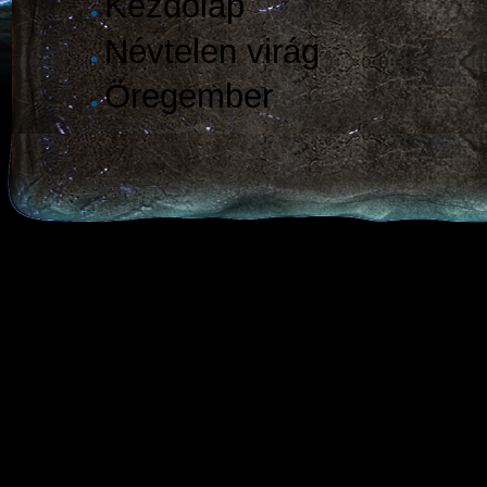
Kezdőlap
Névtelen virág
Öregember