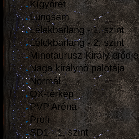
Kígyórét
Lungsam
Lélekbarlang - 1. szint
Lélekbarlang - 2. szint
Minotaurusz Király erődje
Naga királynő palotája
Normál
OX-térkép
PVP Aréna
Profi
SD1 - 1. szint