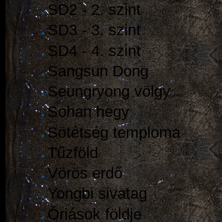
SD2 - 2. szint
SD3 - 3. szint
SD4 - 4. szint
Sangsun Dong
Seungryong völgy
Sohan hegy
Sötétség temploma
Tűzföld
Vörös erdő
Yongbi sivatag
Óriások földje