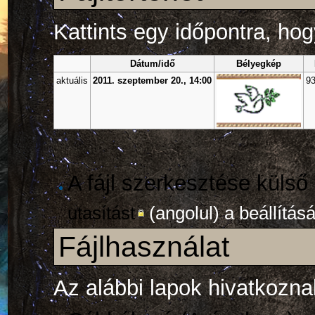
Kattints egy időpontra, hogy
Dátum/idő
Bélyegkép
aktuális
2011. szeptember 20., 14:00
9
A fájl szerkesztése külső
utasítást
(angolul) a beállítás
Fájlhasználat
Az alábbi lapok hivatkoznak