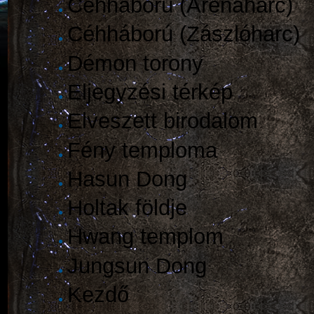
Céhháború (Arénaharc)
Céhháború (Zászlóharc)
Démon torony
Eljegyzési térkép
Elveszett birodalom
Fény temploma
Hasun Dong
Holtak földje
Hwang templom
Jungsun Dong
Kezdő