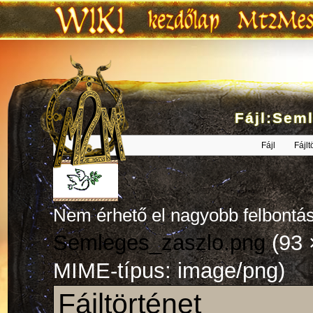
Fájl:Sem
Ugrás:
navigáció
,
keresés
Fájl
Fájlt
Nem érhető el nagyobb felbontás
Semleges_zaszlo.png
‎
(93 
MIME-típus: image/png)
Fájltörténet