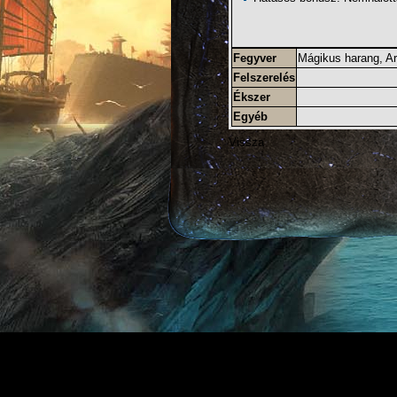
Fegyver
Mágikus harang
,
Ar
Felszerelés
Ékszer
Egyéb
Vissza