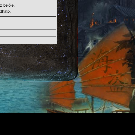
z belőle.
tható.