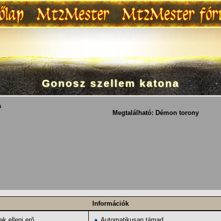
Gonosz szellem katona
[[Fájl:{{{Térkép}}}|313x130px]]
a
Megtalálható:
Démon torony
Információk
k elleni erő
Automatikusan támad.