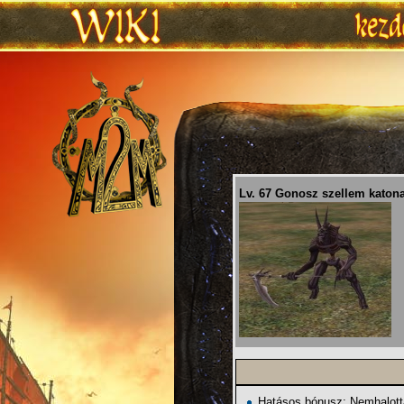
Ugrás:
navigáció
,
keresés
Lv. 67 Gonosz szellem katon
Hatásos bónusz: Nemhalotta