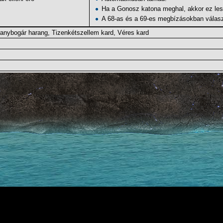
Ha a
Gonosz katona
meghal, akkor ez les
A 68-as és a 69-es
megbízásokban
válasz
anybogár harang
,
Tizenkétszellem kard
,
Véres kard