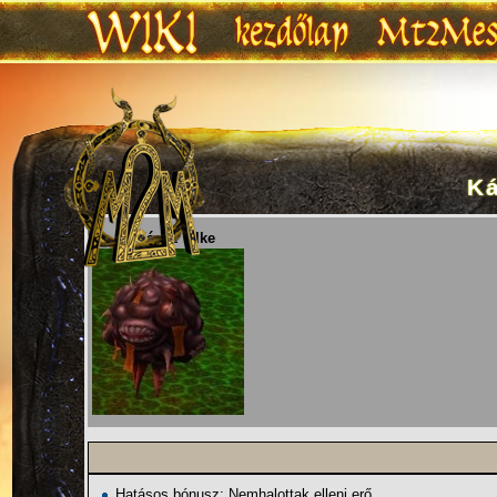
Ká
Ugrás:
navigáció
,
keresés
Lv. 73 Káosz lelke
Hatásos bónusz: Nemhalottak elleni erő