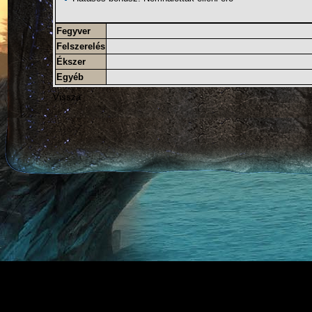
Fegyver
Felszerelés
Ékszer
Egyéb
Vissza