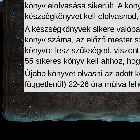
könyv elolvasása sikerült. A köny
készségkönyvet kell elolvasnod,
A készségkönyvek sikere valóba
könyv száma, az előző mester s
könyvre lesz szükséged, viszon
55 sikeres könyv kell ahhoz, ho
Újabb könyvet olvasni az adott 
függetlenül) 22-26 óra múlva leh