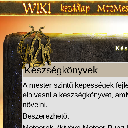
Kés
Ugrás:
navigáció
,
keresés
Vissza
Készségkönyvek
A mester szintű
képességek
fejl
elolvasni a készségkönyvet, ami
növelni.
Beszerezhető:
Meteorok, (kivéve
Meteor Pung