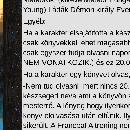
Young
)
Ládák
Démon király
Even
Egyéb:
Ha a karakter elsajátította a kés
csak könyvekkel lehet magasabb
csak egyszer tudja olvasni 
NEM VONATKOZIK.) és ez 20.000 
Ha a karakter egy könyvet olvas,
-Nem tud olvasni, mert nincs 20.
készséged neve ami a könyvön ál
mesterré. A lényeg hogy ilyenkor
könyv elolvasása után eltűnik. Il
sikerült. A Francba! A tréning ne