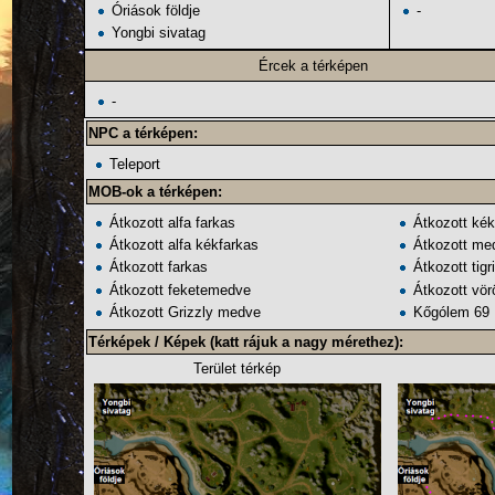
Óriások földje
-
Yongbi sivatag
Ércek
a térképen
-
NPC
a térképen:
Teleport
MOB-ok
a térképen:
Átkozott alfa farkas
Átkozott kék
Átkozott alfa kékfarkas
Átkozott me
Átkozott farkas
Átkozott tigr
Átkozott feketemedve
Átkozott vö
Átkozott Grizzly medve
Kőgólem 69
Térképek / Képek (katt rájuk a nagy mérethez):
Terület térkép