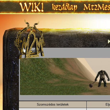
Ugrás:
navigáció
,
keresés
Kígyórét
Szomszédos területek
El