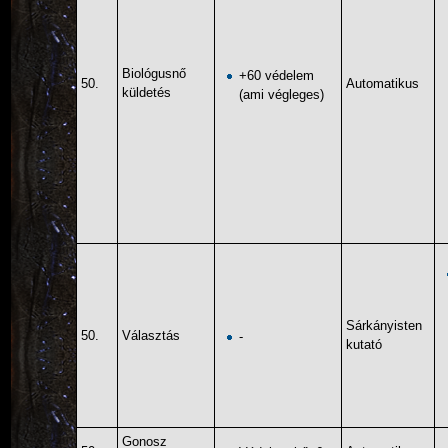
Biológusnő
+60 védelem
50.
Automatikus
küldetés
(ami végleges)
Sárkányisten
50.
Választás
-
kutató
Gonosz