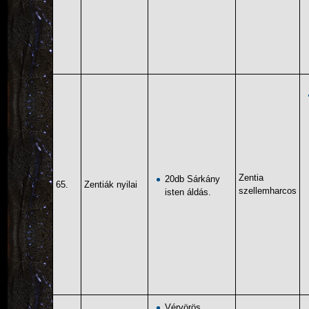
Zentia
20db Sárkány
65.
Zentiák nyilai
szellemharcos
isten áldás.
Vérvörös