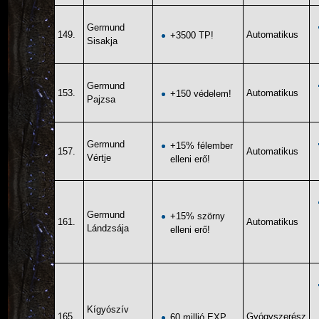
Germund
149.
Automatikus
+3500 TP!
Sisakja
Germund
153.
Automatikus
+150 védelem!
Pajzsa
Germund
+15% félember
157.
Automatikus
Vértje
elleni erő!
Germund
+15% szörny
161.
Automatikus
Lándzsája
elleni erő!
Kígyószív
165.
Gyógyszerész
60 millió EXP