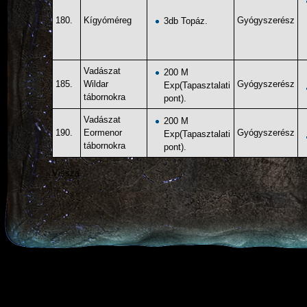
180.
Kígyóméreg
Gyógyszerész
3db Topáz.
Vadászat
200 M
185.
Wildar
Gyógyszerész
Exp(Tapasztalati
tábornokra
pont).
Vadászat
200 M
190.
Eormenor
Gyógyszerész
Exp(Tapasztalati
tábornokra
pont).
Vissza