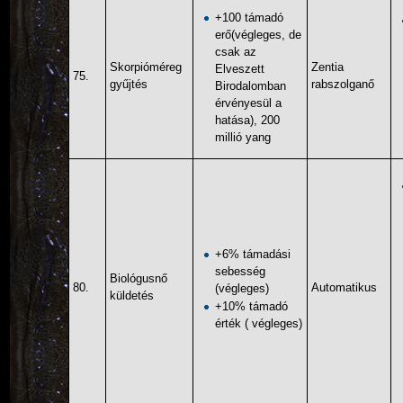
+100 támadó
erő(végleges, de
csak az
Skorpióméreg
Zentia
Elveszett
75.
gyűjtés
rabszolganő
Birodalomban
érvényesül a
hatása), 200
millió yang
+6% támadási
sebesség
Biológusnő
80.
Automatikus
(végleges)
küldetés
+10% támadó
érték ( végleges)