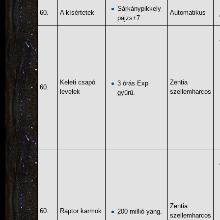
Sárkánypikkely
60.
A kísértetek
Automatikus
pajzs+7
Keleti csapó
Zentia
3 órás Exp
60.
levelek
szellemharcos
gyűrű.
Zentia
60.
Raptor karmok
200 millió yang.
szellemharcos