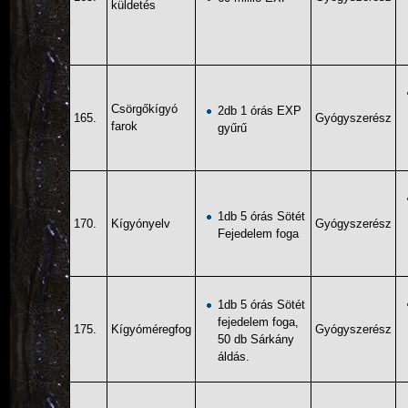
küldetés
Csörgőkígyó
2db 1 órás EXP
165.
Gyógyszerész
farok
gyűrű
1db 5 órás Sötét
170.
Kígyónyelv
Gyógyszerész
Fejedelem foga
1db 5 órás Sötét
fejedelem foga,
175.
Kígyóméregfog
Gyógyszerész
50 db Sárkány
áldás.