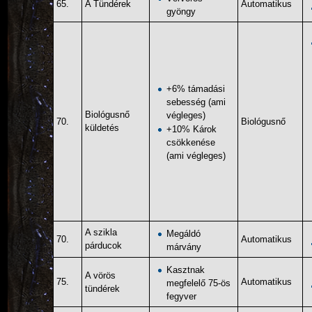
65.
A Tündérek
Automatikus
gyöngy
+6% támadási
sebesség (ami
Biológusnő
végleges)
70.
Biológusnő
küldetés
+10% Károk
csökkenése
(ami végleges)
A szikla
Megáldó
70.
Automatikus
párducok
márvány
Kasztnak
A vörös
75.
Automatikus
megfelelő 75-ös
tündérek
fegyver