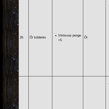
Vörösvas penge
26.
Őr küldetés
Őr
+5