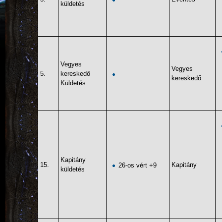
küldetés
Vegyes
Vegyes
5.
kereskedő
kereskedő
Küldetés
Kapitány
15.
Kapitány
26-os vért +9
küldetés