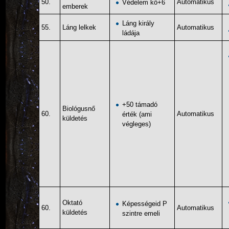
50.
Automatikus
Védelem kő+6
emberek
Láng király
55.
Láng lelkek
Automatikus
ládája
+50 támadó
Biológusnő
60.
Automatikus
érték (ami
küldetés
végleges)
Oktató
Képességeid P
60.
Automatikus
küldetés
szintre emeli