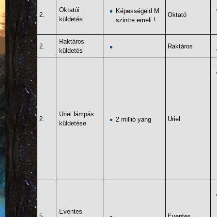
Oktatói
Képességeid M
2.
Oktató
küldetés
szintre emeli !
Raktáros
2.
Raktáros
küldetés
Uriel lámpás
2.
Uriel
2 millió yang
küldetése
Eventes
5.
Eventes