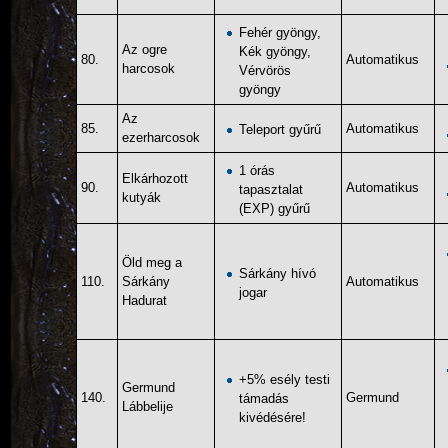
Fehér gyöngy,
Az ogre
Kék gyöngy,
80.
Automatikus
harcosok
Vérvörös
gyöngy
Az
85.
Automatikus
Teleport gyűrű
ezerharcosok
1 órás
Elkárhozott
90.
Automatikus
tapasztalat
kutyák
(EXP) gyűrű
Öld meg a
Sárkány hívó
110.
Sárkány
Automatikus
jogar
Hadurat
+5% esély testi
Germund
140.
Germund
támadás
Lábbelije
kivédésére!