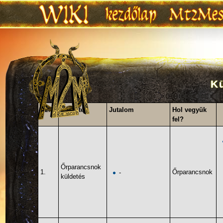
K
Ugrás:
navigáció
,
keresés
Szint
Küldetés
Jutalom
Hol vegyük
fel?
Őrparancsnok
1.
Őrparancsnok
-
küldetés