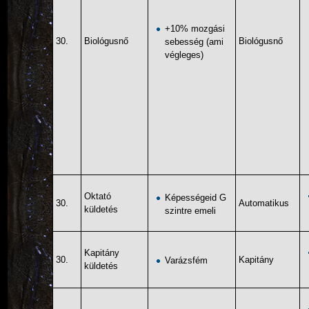
+10% mozgási
30.
Biológusnő
Biológusnő
sebesség (ami
végleges)
Oktató
Képességeid G
30.
Automatikus
küldetés
szintre emeli
Kapitány
30.
Kapitány
Varázsfém
küldetés