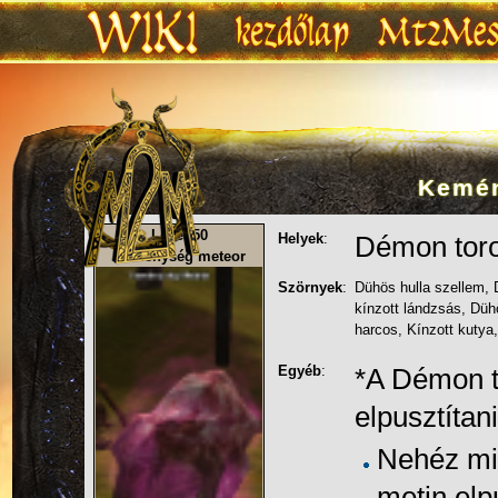
Kemén
Ugrás:
navigáció
,
keresés
Level 50
Helyek
:
Démon tor
Keménység meteor
Szörnyek
:
Dühös hulla szellem
,
kínzott lándzsás
,
Dühö
harcos
,
Kínzott kutya
Egyéb
:
*A
Démon t
elpusztítan
Nehéz mi
metin elp