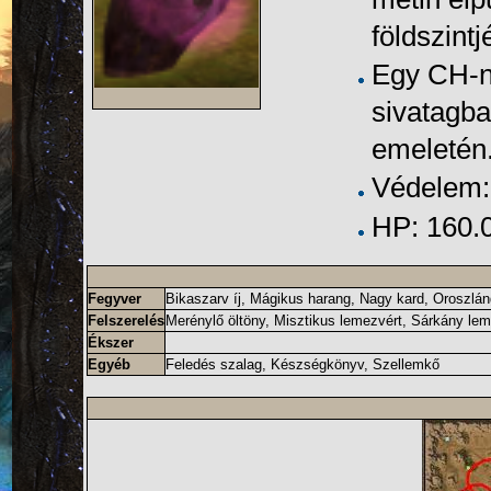
földszint
Egy CH-n
sivatagb
emeletén
Védelem:
HP: 160.
Fegyver
Bikaszarv íj
,
Mágikus harang
,
Nagy kard
,
Oroszlán
Felszerelés
Merénylő öltöny
,
Misztikus lemezvért
,
Sárkány lem
Ékszer
Egyéb
Feledés szalag
,
Készségkönyv
,
Szellemkő