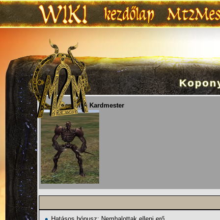
Kopon
Ugrás:
navigáció
,
keresés
Lv. 72 Koponya Kardmester
Hatásos bónusz: Nemhalottak elleni erő