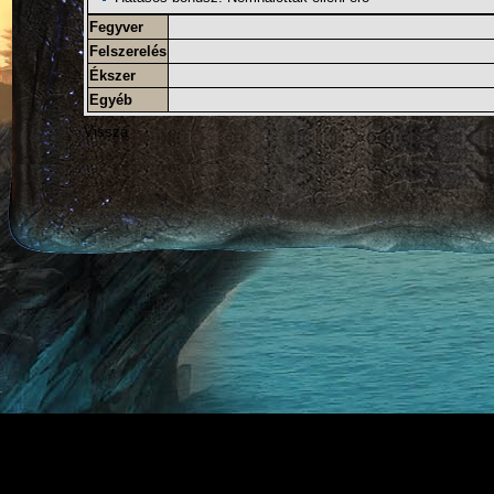
Fegyver
Felszerelés
Ékszer
Egyéb
Vissza