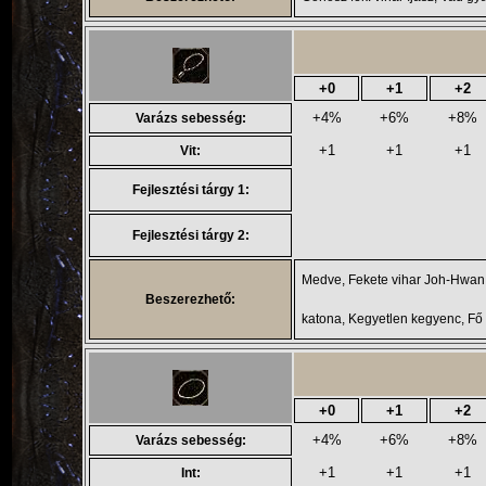
+0
+1
+2
+4%
+6%
+8%
Varázs sebesség:
+1
+1
+1
Vit:
Fejlesztési tárgy 1:
Fejlesztési tárgy 2:
Medve, Fekete vihar Joh-Hwan
Beszerezhető:
katona, Kegyetlen kegyenc, Fő 
+0
+1
+2
+4%
+6%
+8%
Varázs sebesség:
+1
+1
+1
Int: