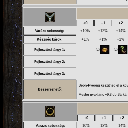
+0
+1
+2
+10%
+12%
+14%
Varázs sebesség:
+1%
+1%
+1%
Készség károk:
5x
5x
Fejlesztési tárgy 1:
Fejlesztési tárgy 2:
Fejlesztési tárgy 3:
Seon-Pyeong készítheti el a köv
Beszerezhető:
Mester nyaklánc +9,3 db Sárkán
+0
+1
+2
10%
12%
14%
Varázs sebesség: