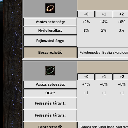
+0
+1
+2
+2%
+4%
+6%
Varázs sebesség:
1%
2%
3%
Nyíl ellenállás:
Fejlesztési tárgy:
Beszerezhető:
Feketemedve, Bestia skorpióe
+0
+1
+2
+4%
+6%
+8%
Varázs sebesség:
+1
+1
+1
ÜGY::
Fejlesztési tárgy 1:
Fejlesztési tárgy 2:
Beszerezhető:
Gonosz fek. vihar íjász, Vad gy