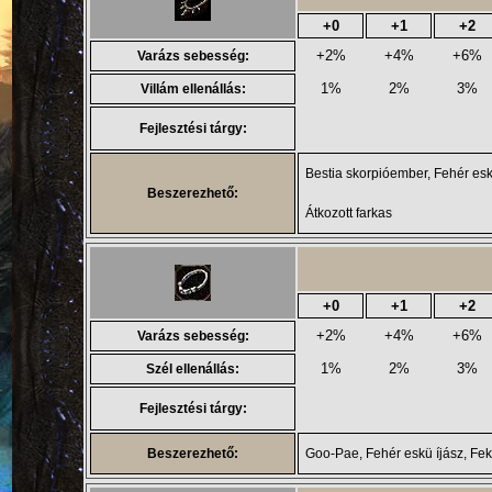
+0
+1
+2
+2%
+4%
+6%
Varázs sebesség:
1%
2%
3%
Villám ellenállás:
Fejlesztési tárgy:
Bestia skorpióember, Fehér esk
Beszerezhető:
Átkozott farkas
+0
+1
+2
+2%
+4%
+6%
Varázs sebesség:
1%
2%
3%
Szél ellenállás:
Fejlesztési tárgy:
Beszerezhető:
Goo-Pae, Fehér eskü íjász, Fek