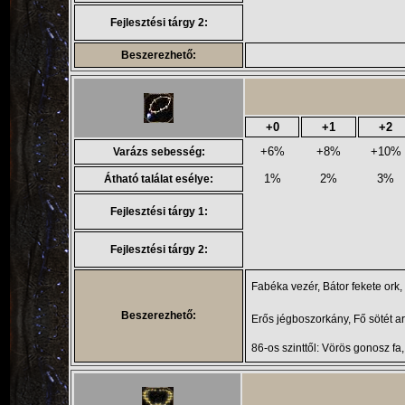
Fejlesztési tárgy 2:
Beszerezhető:
+0
+1
+2
+6%
+8%
+10%
Varázs sebesség:
1%
2%
3%
Átható találat esélye:
Fejlesztési tárgy 1:
Fejlesztési tárgy 2:
Fabéka vezér, Bátor fekete ork, 
Beszerezhető:
Erős jégboszorkány, Fő sötét 
86-os szinttől: Vörös gonosz fa