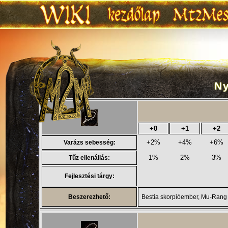
N
Ugrás:
navigáció
,
keresés
+0
+1
+2
+2%
+4%
+6%
Varázs sebesség:
1%
2%
3%
Tűz ellenállás:
Fejlesztési tárgy:
Beszerezhető:
Bestia skorpióember, Mu-Rang