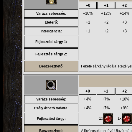
+0
+1
+2
+10%
+12%
+14%
Varázs sebesség:
+1
+2
+3
Életerő:
+1
+2
+3
Intelligencia:
Fejlesztési tárgy 1:
Fejlesztési tárgy 2:
Beszerezhető:
Fekete sárkány ládája, Rejtélye
+0
+1
+2
+4%
+7%
+10%
Varázs sebesség:
+4%
+7%
+9%
Esély átható találtra:
1x
1x
Fejlesztési tárgy:
Beszerezhető:
A fővárosokban lévő Utazó mágus