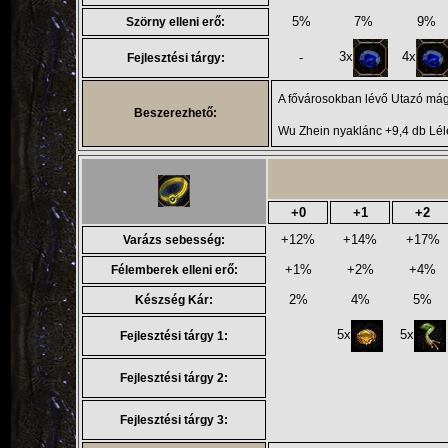
5%
7%
9%
Szörny elleni erő:
3x
4x
-
Fejlesztési tárgy:
A fővárosokban lévő Utazó mágu
Beszerezhető:
Wu Zhein nyaklánc +9,4 db Lél
+0
+1
+2
+12%
+14%
+17%
Varázs sebesség:
+1%
+2%
+4%
Félemberek elleni erő:
2%
4%
5%
Készség Kár:
5x
5x
Fejlesztési tárgy 1:
Fejlesztési tárgy 2:
Fejlesztési tárgy 3: