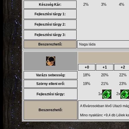
2%
3%
4%
Készség Kár:
Fejlesztési tárgy 1:
Fejlesztési tárgy 2:
Fejlesztési tárgy 3:
Beszerezhető:
Naga láda
+0
+1
+2
18%
20%
22%
Varázs sebesség:
19%
21%
23%
Szörny elleni erő:
1x
2x
Fejlesztési tárgy:
A fővárosokban lévő Utazó mágu
Beszerezhető:
Mino nyaklánc +9,4 db Lélek k
Vissza