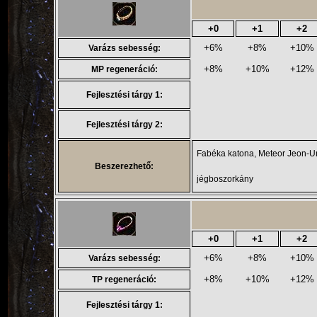
+0
+1
+2
+6%
+8%
+10%
Varázs sebesség:
+8%
+10%
+12%
MP regeneráció:
Fejlesztési tárgy 1:
Fejlesztési tárgy 2:
Fabéka katona, Meteor Jeon-Un,
Beszerezhető:
jégboszorkány
+0
+1
+2
+6%
+8%
+10%
Varázs sebesség:
+8%
+10%
+12%
TP regeneráció:
Fejlesztési tárgy 1: