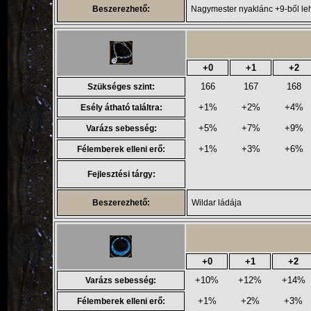
Beszerezhető:
Nagymester nyaklánc +9-ből lehe
+0
+1
+2
166
167
168
Szükséges szint:
+1%
+2%
+4%
Esély átható találtra:
+5%
+7%
+9%
Varázs sebesség:
+1%
+3%
+6%
Félemberek elleni erő:
Fejlesztési tárgy:
Beszerezhető:
Wildar ládája
+0
+1
+2
+10%
+12%
+14%
Varázs sebesség:
+1%
+2%
+3%
Félemberek elleni erő: