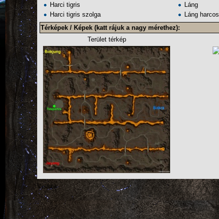
Harci tigris
Láng
Harci tigris szolga
Láng harco
Térképek / Képek (katt rájuk a nagy mérethez):
Terület térkép
Vissza