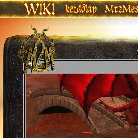
Ugrás:
navigáció
,
keresés
Tűzföld