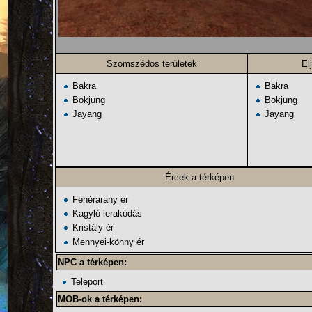
Szomszédos területek
El
Bakra
Bakra
Bokjung
Bokjung
Jayang
Jayang
Ércek
a térképen
Fehérarany ér
Kagyló lerakódás
Kristály ér
Mennyei-könny ér
NPC
a térképen:
Teleport
MOB-ok
a térképen: