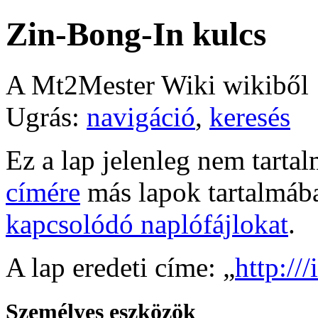
Zin-Bong-In kulcs
A Mt2Mester Wiki wikiből
Ugrás:
navigáció
,
keresés
Ez a lap jelenleg nem tarta
címére
más lapok tartalmáb
kapcsolódó naplófájlokat
.
A lap eredeti címe: „
http://
Személyes eszközök