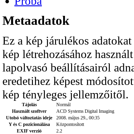
Proba
Metaadatok
Ez a kép járulékos adatokat
kép létrehozásához használt
lapolvasó beállításairól adn
eredetihez képest módosítot
kép tényleges jellemzőitől.
Tájolás
Normál
Használt szoftver
ACD Systems Digital Imaging
Utolsó változtatás ideje
2008. május 29., 00:35
Y és C pozicionálása
Központosított
EXIF verzió
2.2