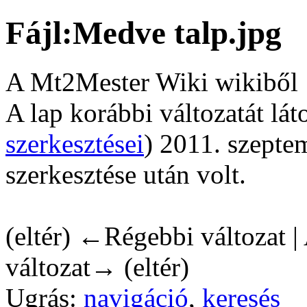
Fájl:Medve talp.jpg
A Mt2Mester Wiki wikiből
A lap korábbi változatát lá
szerkesztései
)
2011. szeptem
szerkesztése után volt.
(eltér) ←Régebbi változat | 
változat→ (eltér)
Ugrás:
navigáció
,
keresés