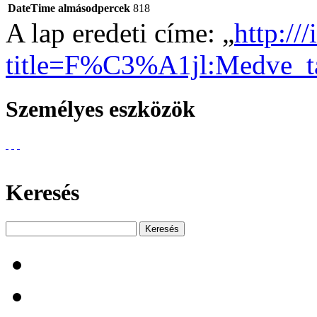
DateTime almásodpercek
818
A lap eredeti címe: „
http://
title=F%C3%A1jl:Medve_t
Személyes eszközök
Keresés