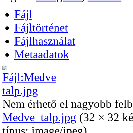
Fájl
Fájltörténet
Fájlhasználat
Metaadatok
Nem érhető el nagyobb felb
Medve_talp.jpg
‎
(32 × 32 k
típus: image/jpeg)